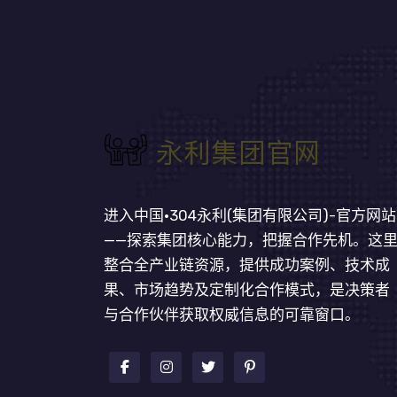
进入中国·304永利(集团有限公司)-官方网站
——探索集团核心能力，把握合作先机。这
整合全产业链资源，提供成功案例、技术成
果、市场趋势及定制化合作模式，是决策者
与合作伙伴获取权威信息的可靠窗口。