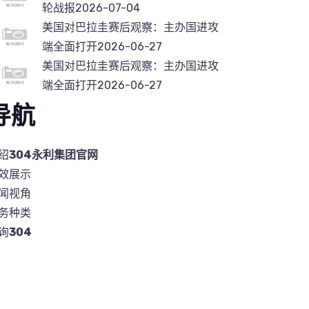
轮战报
2026-07-04
美国对巴拉圭赛后观察：主办国进攻
端全面打开
2026-06-27
美国对巴拉圭赛后观察：主办国进攻
端全面打开
2026-06-27
导航
绍
304永利集团官网
效展示
闻视角
务种类
询
304