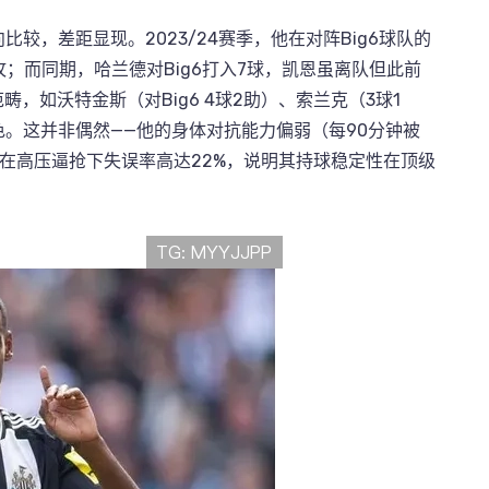
较，差距显现。2023/24赛季，他在对阵Big6球队的
；而同期，哈兰德对Big6打入7球，凯恩虽离队但此前
畴，如沃特金斯（对Big6 4球2助）、索兰克（3球1
。这并非偶然——他的身体对抗能力偏弱（每90分钟被
，且在高压逼抢下失误率高达22%，说明其持球稳定性在顶级