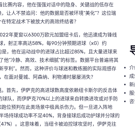
但细看比赛内容，他在强强对话中的隐身、关键战的低存在
，让人不禁追问：他的数据是否被环境“美化”？这位瑞
个在特定战术下被放大的高效终结者？
22年夏窗以6300万欧元加盟纽卡后，他迅速成为锋线
1球，射正率高达58%，每90分钟预期进球（xG）约
的是，他在运动战中的进球占比超过85%，且大量进球来
了他“冷静、高效、技术细腻”的标签。数据平台普遍将其
介
新亨利”。然而，这种评价与球迷和教练圈的实际观感存
成
锋，在面对曼城、阿森纳、利物浦时屡屡消失？
新
境。首先，伊萨克的高进球数高度依赖纽卡斯尔的反击体
服
三的球队，而伊萨克70%以上的进球来自转换进攻或对手防
咨
和跑位预判在此类场景中极具杀伤力。但一旦进入阵地
半场持球成功率不足40%，背身接球后成功护球并分球的
（47%）。这意味着，当纽卡被迫控球攻坚时，伊萨克往