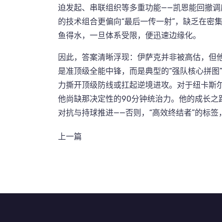
迫发起、串联组织等多重功能——凯恩能回撤
的技术组合更偏向“最后一传一射”，缺乏在密
鱼得水，一旦体系受限，便迅速边缘化。
因此，答案清晰浮现：伊萨克并非被高估，但
是准顶级全能中锋，而是典型的“强队核心拼图”
力撕开顶级防线或扛起逆境进攻。对于纽卡斯
他尚缺那决定性的90分钟统治力。他的成长之
对抗与持球推进——否则，“高效终结者”的标
上一篇