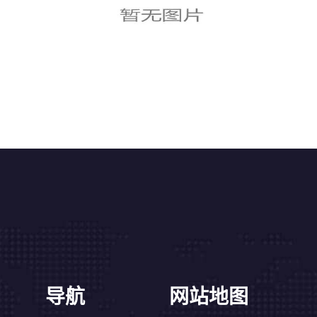
统计对比
导航
网站地图