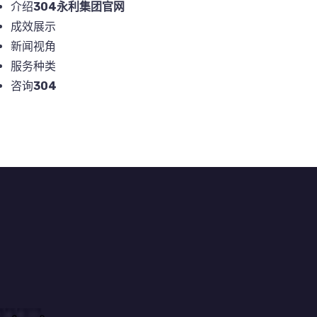
介绍
304永利集团官网
成效展示
新闻视角
服务种类
咨询
304