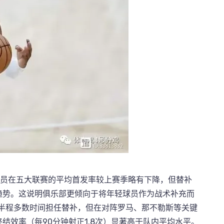
U21球员在五大联赛的平均首发率较上赛季略有下降，但替补
趋势。这说明俱乐部更倾向于将年轻球员作为战术补充而
前半程多数时间担任替补，但在对阵罗马、那不勒斯等关键
结效率（每90分钟射正1.8次）显著高于队内平均水平。