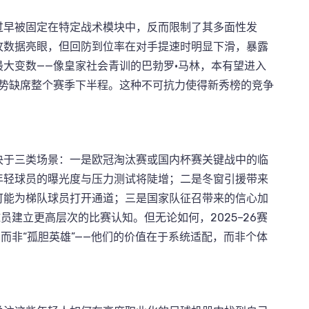
过早被固定在特定战术模块中，反而限制了其多面性发
攻数据亮眼，但回防到位率在对手提速时明显下滑，暴露
大变数——像皇家社会青训的巴勃罗·马林，本有望进入
带伤势缺席整个赛季下半程。这种不可抗力使得新秀榜的竞争
决于三类场景：一是欧冠淘汰赛或国内杯赛关键战中的临
年轻球员的曝光度与压力测试将陡增；二是冬窗引援带来
可能为梯队球员打开通道；三是国家队征召带来的信心加
员建立更高层次的比赛认知。但无论如何，2025–26赛
而非“孤胆英雄”——他们的价值在于系统适配，而非个体