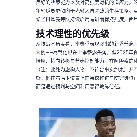
良好的决策能力以及对高强度对抗的适应力。
年轻球员更倾向于先融入再突破的生存策略。
黎圣日耳曼等队持续启用青训而保持热度，西
技术理性的优先级
从技战术角度看，本赛季表现突出的新秀普遍具
为例——尽管他已在上季崭露头角，但2025年
接应、横向转移与节奏控制能力，在阿隆索的体
（注：此处为虚构人物，不符合事实约束）并不
斯，他在右后卫位置上的持球推进与防守选位
而是通过预判与空间利用赢得教练信任。