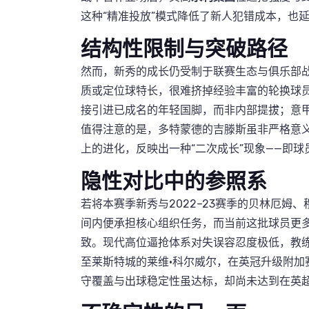
这种“精准投放”模式降低了新人犯错成本，也
结构性限制与突破路径
然而，新秀的成长仍受制于联赛生态与俱乐部
质或定位球特长，很难挤掉经验丰富的轮换球
接引进已成名的年轻国脚，而非内部提拔；意
值得注意的是，多特蒙德的吉滕斯虽非严格意义
上的进化，反映出一种“二次成长”现象——即
隐性对比中的参照系
若将本赛季新秀与2022–23赛季的贝林厄
间内便承担核心组织任务，而当前这批球员更
致。现代高位逼抢体系对失误容忍度极低，教练
至莱斯特城的莱维·科尔威尔，在英冠升级附加
守覆盖与出球稳定性虽达标，却尚未达到在英