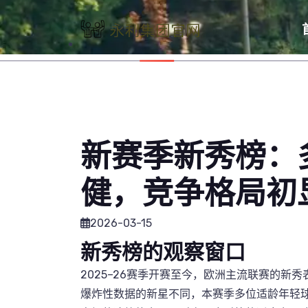
新赛季新秀榜：
健，竞争格局初
2026-03-15
新秀榜的观察窗口
2025–26赛季开赛至今，欧洲主流联赛的新
爆炸性数据的新星不同，本赛季多位适龄年轻