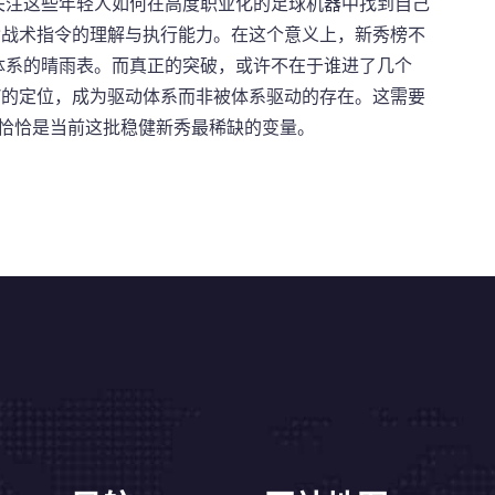
关注这些年轻人如何在高度职业化的足球机器中找到自己
杂战术指令的理解与执行能力。在这个意义上，新秀榜不
体系的晴雨表。而真正的突破，或许不在于谁进了几个
”的定位，成为驱动体系而非被体系驱动的存在。这需要
这恰恰是当前这批稳健新秀最稀缺的变量。