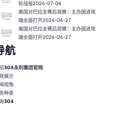
轮战报
2026-07-04
美国对巴拉圭赛后观察：主办国进攻
端全面打开
2026-06-27
美国对巴拉圭赛后观察：主办国进攻
端全面打开
2026-06-27
导航
绍
304永利集团官网
效展示
闻视角
务种类
询
304