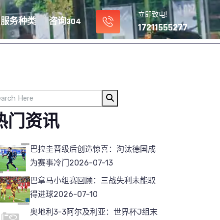
立即致电!
服务种类
咨询
304
17211555277
热门资讯
巴拉圭晋级后创造惊喜：淘汰德国成
为赛事冷门
2026-07-13
巴拿马小组赛回顾：三战失利未能取
得进球
2026-07-10
奥地利3-3阿尔及利亚：世界杯J组末