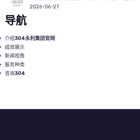
2026-06-27
导航
介绍
304永利集团官网
成效展示
新闻视角
服务种类
咨询
304