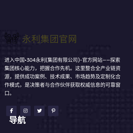
进入中国·304永利(集团有限公司)-官方网站——探索
集团核心能力，把握合作先机。这里整合全产业链资
源，提供成功案例、技术成果、市场趋势及定制化合
作模式，是决策者与合作伙伴获取权威信息的可靠窗
口。
导航