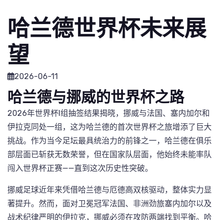
哈兰德世界杯未来展
望
2026-06-11
哈兰德与挪威的世界杯之路
2026年世界杯I组抽签结果揭晓，挪威与法国、塞内加尔和
伊拉克同处一组，这为哈兰德的首次世界杯之旅增添了巨大
挑战。作为当今足坛最具统治力的前锋之一，哈兰德在俱乐
部层面已斩获无数荣誉，但在国家队层面，他始终未能率队
闯入世界杯正赛——直到这次历史性突破。
挪威足球近年来凭借哈兰德与厄德高双核驱动，整体实力显
著提升。然而，面对卫冕冠军法国、非洲劲旅塞内加尔以及
战术纪律严明的伊拉克，挪威必须在攻防两端找到平衡。哈