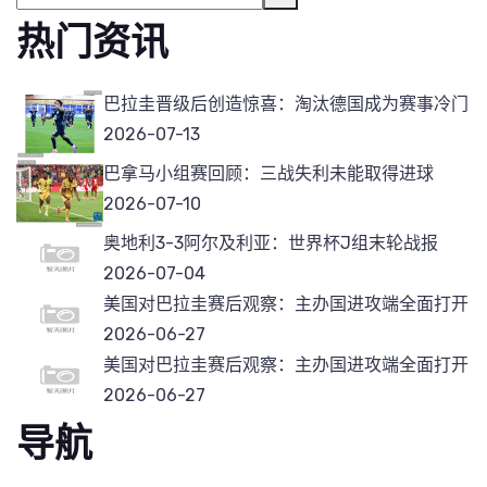
热门资讯
巴拉圭晋级后创造惊喜：淘汰德国成为赛事冷门
2026-07-13
巴拿马小组赛回顾：三战失利未能取得进球
2026-07-10
奥地利3-3阿尔及利亚：世界杯J组末轮战报
2026-07-04
美国对巴拉圭赛后观察：主办国进攻端全面打开
2026-06-27
美国对巴拉圭赛后观察：主办国进攻端全面打开
2026-06-27
导航