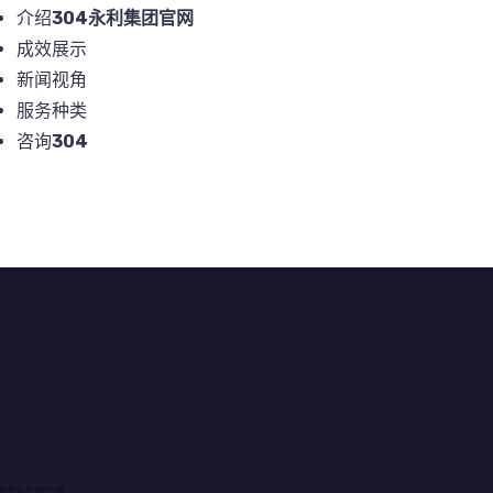
介绍
304永利集团官网
成效展示
新闻视角
服务种类
咨询
304