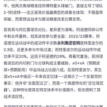
中，他两次角球精准找到博特曼头球破门，直接主导了球队
2-1的逆转——这正是其价值最典型的具象化体现：不靠盘带
突破，而靠预设战术与脚法精度改变比赛走势。
若将其与同位置球员对比，差异更为清晰。阿诺德同样以传
中和长传著称，但其进攻参与更全面：2022/23赛季，阿
诺德在运动战中的成功传中次数
永利集团官网
是特里皮尔的
2.3倍，且更多参与中场过渡；而特里皮尔的运动战传中成
功率不足20%，远低于阿诺德的28%。再看坎塞洛，其持球
推进后的内切射门与分球构成主要威胁，xG+xA（预期进
球+预期助攻）中运动战占比超六成。反观特里皮尔，其生
涯xG+xA中接近一半来自定位球——这揭示了一个反直觉的
事实：他并非“全面型边卫”，而是一个高度特化的“定位球武
器”。这种特化使其在特定体系中价值飙升，但也限制了其
战术适应性。