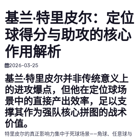
基兰·特里皮尔：定位
球得分与助攻的核心
作用解析
2026-03-25
基兰·特里皮尔并非传统意义上
的进攻爆点，但他在定位球场
景中的直接产出效率，足以支
撑其作为强队核心拼图的战术
价值。
特里皮尔的真正影响力集中于死球场景——角球、任意球与