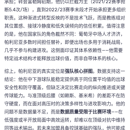
承担；转会富勒姆初期，他仍以拦截为主（2021/22赛季抢
断5.4次/场），直到2022/23赛季末段才开始承担更多组织
职责。这种渐进式转型反映的不是技术飞跃，而是教练组对
其位置感、接球冷静度和低失误倾向的信任积累。值得注意
的是，他在国家队的角色截然不同：葡萄牙中场人才济济，
帕利尼亚多数时间担任替补，即便出场也多用于消耗战局，
几乎不参与构建进攻。这侧面印证其体系依赖性——他需要
特定战术结构才能释放出球价值，而非自带体系的核心。
综上，帕利尼亚的真实定位是
强队核心拼图
。数据支持这一
结论：他在中下游球队能稳定提供高于同位置平均值的出球
安全性和防守覆盖，但缺乏决定比赛走向的纵向推进或关键
传球能力。与准顶级后腰（如赖斯、基米希）的差距不在防
守硬度，而在面对高压时的决策多样性与进攻影响力。他的
问题不是数据量不足，而是
数据质量受限于比赛环境
——在
低强度或半开放局面中高效运转，却难以在顶级对抗中维持
同等战术输出。若未来加盟具备控球基础的强队，他可能成