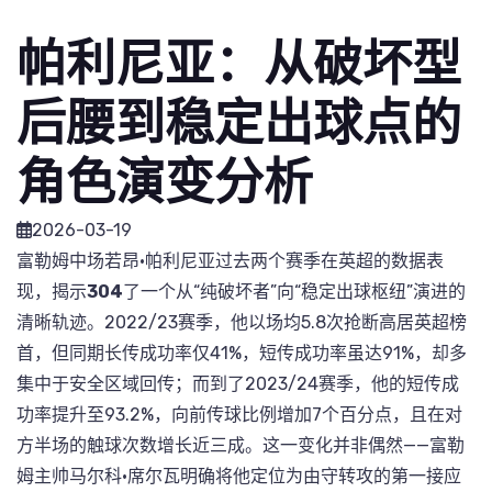
帕利尼亚：从破坏型
后腰到稳定出球点的
角色演变分析
2026-03-19
富勒姆中场若昂·帕利尼亚过去两个赛季在英超的数据表
现，揭示
304
了一个从“纯破坏者”向“稳定出球枢纽”演进的
清晰轨迹。2022/23赛季，他以场均5.8次抢断高居英超榜
首，但同期长传成功率仅41%，短传成功率虽达91%，却多
集中于安全区域回传；而到了2023/24赛季，他的短传成
功率提升至93.2%，向前传球比例增加7个百分点，且在对
方半场的触球次数增长近三成。这一变化并非偶然——富勒
姆主帅马尔科·席尔瓦明确将他定位为由守转攻的第一接应