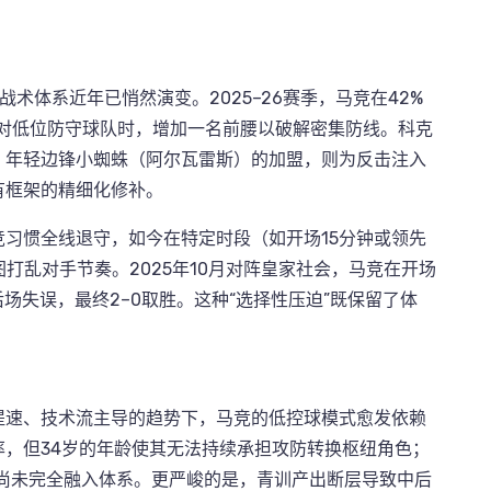
战术体系近年已悄然演变。2025–26赛季，马竞在42%
其在面对低位防守球队时，增加一名前腰以破解密集防线。科克
；年轻边锋小蜘蛛（阿尔瓦雷斯）的加盟，则为反击注入
有框架的精细化修补。
习惯全线退守，如今在特定时段（如开场15分钟或领先
图打乱对手节奏。2025年10月对阵皇家社会，马竞在开场
场失误，最终2–0取胜。这种“选择性压迫”既保留了体
提速、技术流主导的趋势下，马竞的低控球模式愈发依赖
，但34岁的年龄使其无法持续承担攻防转换枢纽角色；
尚未完全融入体系。更严峻的是，青训产出断层导致中后