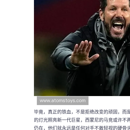
毕竟，真正的铁血，不是拒绝改变的顽固，而
的灯光照亮新一代巨星，西蒙尼的马竞或许不再
仍在，他们就永远是任何对手不敢轻视的硬骨