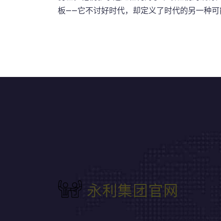
板——它不讨好时代，却定义了时代的另一种可