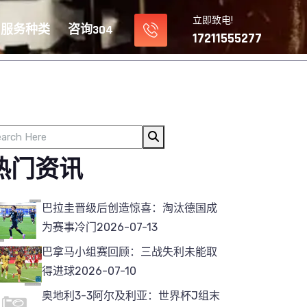
立即致电!
服务种类
咨询
304
17211555277
热门资讯
巴拉圭晋级后创造惊喜：淘汰德国成
为赛事冷门
2026-07-13
巴拿马小组赛回顾：三战失利未能取
得进球
2026-07-10
奥地利3-3阿尔及利亚：世界杯J组末