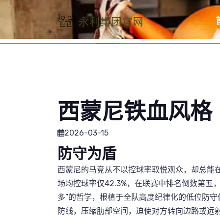
西蒙尼铁血风格
2026-03-15
防守为盾
西蒙尼的马竞从不以控球率取悦观众，却总能在
场均控球率仅42.3%，在联赛中排名倒数第五
多”的哲学，根植于全队高度纪律化的低位防守
防线，压缩肋部空间，迫使对方转向边路或远