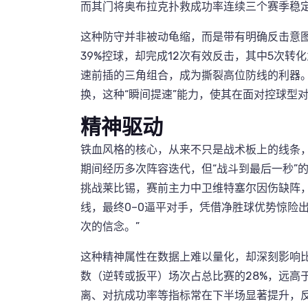
而其门将奥布拉克扑救成功率连续三个赛季稳定
这种防守并非被动龟缩，而是带有明确反击意图
39%控球，却完成12次有效反击，其中5次
速前插的三角组合，成为撕裂高位防线的利器
换，这种“瞬间提速”能力，使其在面对控球型
精神驱动
铁血风格的核心，从来不只是战术板上的线条，
期间经历多次阵容迭代，但“战斗到最后一秒”的
挑战莱比锡，赛前主力中卫维特塞尔因伤缺阵
线，最终0–0逼平对手，凭借净胜球优势惊险
次的信念。”
这种精神属性在数据上难以量化，却深刻影响
数（逆转或扳平）场次占总比赛的28%，远高
离、对抗成功率等指标常在下半场显著提升，