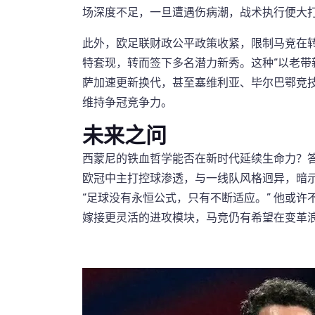
场深度不足，一旦遭遇伤病潮，战术执行便大
此外，欧足联财政公平政策收紧，限制马竞在转
特套现，转而签下多名潜力新秀。这种“以老带
萨加速更新换代，甚至塞维利亚、毕尔巴鄂竞
维持争冠竞争力。
未来之问
西蒙尼的铁血哲学能否在新时代延续生命力？答
欧冠中主打控球渗透，与一线队风格迥异，暗
“足球没有永恒公式，只有不断适应。” 他或
嫁接更灵活的进攻模块，马竞仍有希望在变革