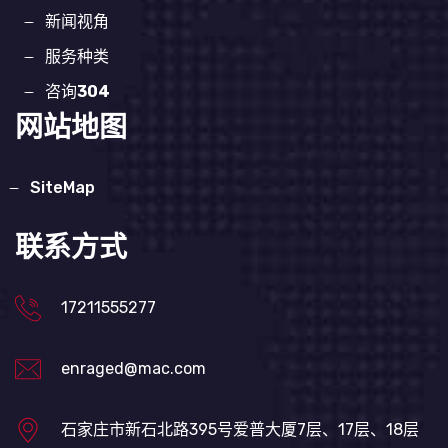
新闻视角
服务种类
咨询
304
网站地图
SiteMap
联系方式
17211555277
enraged@mac.com
石家庄市新石北路395号爱普大厦7层、17层、18层