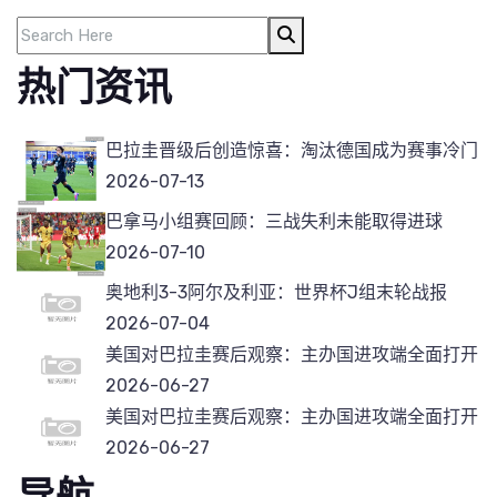
热门资讯
巴拉圭晋级后创造惊喜：淘汰德国成为赛事冷门
2026-07-13
巴拿马小组赛回顾：三战失利未能取得进球
2026-07-10
奥地利3-3阿尔及利亚：世界杯J组末轮战报
2026-07-04
美国对巴拉圭赛后观察：主办国进攻端全面打开
2026-06-27
美国对巴拉圭赛后观察：主办国进攻端全面打开
2026-06-27