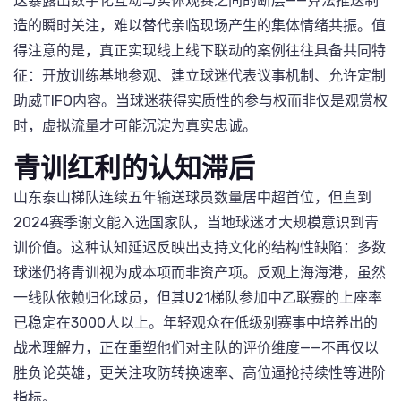
这暴露出数字化互动与实体观赛之间的断层——算法推送制
造的瞬时关注，难以替代亲临现场产生的集体情绪共振。值
得注意的是，真正实现线上线下联动的案例往往具备共同特
征：开放训练基地参观、建立球迷代表议事机制、允许定制
助威TIFO内容。当球迷获得实质性的参与权而非仅是观赏权
时，虚拟流量才可能沉淀为真实忠诚。
青训红利的认知滞后
山东泰山梯队连续五年输送球员数量居中超首位，但直到
2024赛季谢文能入选国家队，当地球迷才大规模意识到青
训价值。这种认知延迟反映出支持文化的结构性缺陷：多数
球迷仍将青训视为成本项而非资产项。反观上海海港，虽然
一线队依赖归化球员，但其U21梯队参加中乙联赛的上座率
已稳定在3000人以上。年轻观众在低级别赛事中培养出的
战术理解力，正在重塑他们对主队的评价维度——不再仅以
胜负论英雄，更关注攻防转换速率、高位逼抢持续性等进阶
指标。