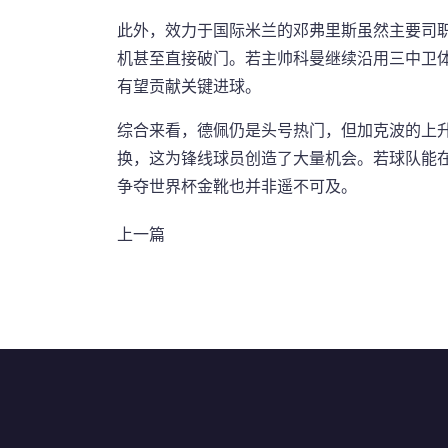
此外，效力于国际米兰的邓弗里斯虽然主要司
机甚至直接破门。若主帅科曼继续沿用三中卫
有望贡献关键进球。
综合来看，德佩仍是头号热门，但加克波的上
换，这为锋线球员创造了大量机会。若球队能
争夺世界杯金靴也并非遥不可及。
上一篇