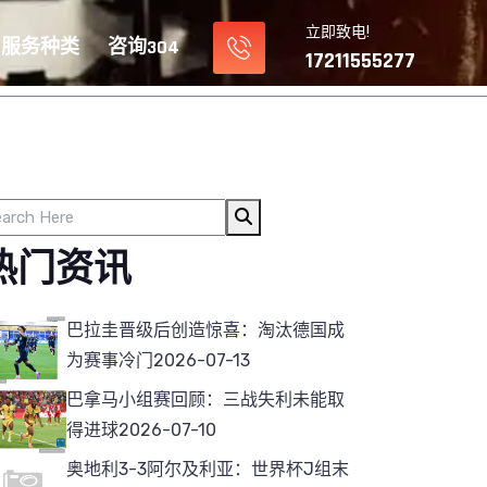
立即致电!
服务种类
咨询
304
17211555277
热门资讯
巴拉圭晋级后创造惊喜：淘汰德国成
为赛事冷门
2026-07-13
巴拿马小组赛回顾：三战失利未能取
得进球
2026-07-10
奥地利3-3阿尔及利亚：世界杯J组末