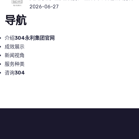
2026-06-27
导航
介绍
304永利集团官网
成效展示
新闻视角
服务种类
咨询
304