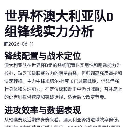
世界杯澳大利亚队D
组锋线实力分析
2026-06-11
锋线配置与战术定位
澳大利亚队在世界杯D组的锋线配置以实用性和跑动能力为
核心，缺乏顶级联赛效力的明星前锋，但强调高强度逼抢和
快速转换。主力中锋米切尔·杜克虽已过巅峰期，但凭借强
壮身体和头球能力，在定位球和反击中仍具威胁；替补席上
的延吉则提供速度和突破选择，适合后段改变节奏。
进攻效率与数据表现
从预选赛及近期热身赛来看，澳大利亚锋线进球效率偏低，