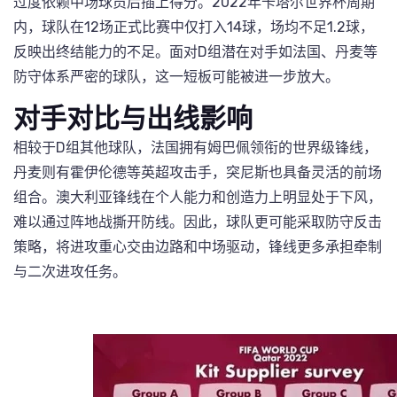
过度依赖中场球员后插上得分。2022年卡塔尔世界杯周期
内，球队在12场正式比赛中仅打入14球，场均不足1.2球，
反映出终结能力的不足。面对D组潜在对手如法国、丹麦等
防守体系严密的球队，这一短板可能被进一步放大。
对手对比与出线影响
相较于D组其他球队，法国拥有姆巴佩领衔的世界级锋线，
丹麦则有霍伊伦德等英超攻击手，突尼斯也具备灵活的前场
组合。澳大利亚锋线在个人能力和创造力上明显处于下风，
难以通过阵地战撕开防线。因此，球队更可能采取防守反击
策略，将进攻重心交由边路和中场驱动，锋线更多承担牵制
与二次进攻任务。