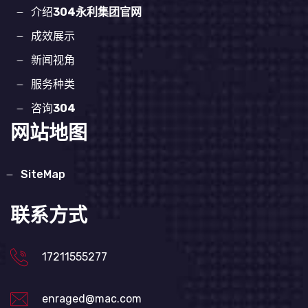
介绍
304永利集团官网
成效展示
新闻视角
服务种类
咨询
304
网站地图
SiteMap
联系方式
17211555277
enraged@mac.com