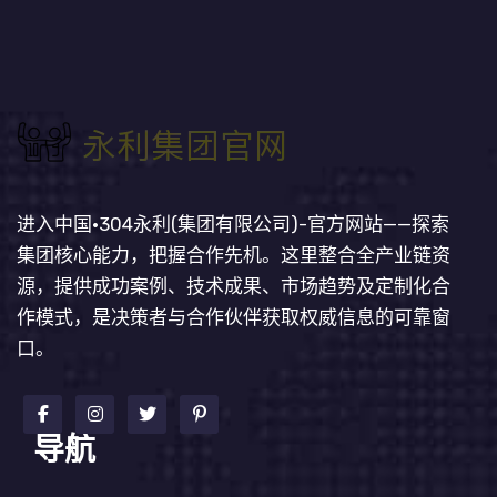
进入中国·304永利(集团有限公司)-官方网站——探索
集团核心能力，把握合作先机。这里整合全产业链资
源，提供成功案例、技术成果、市场趋势及定制化合
作模式，是决策者与合作伙伴获取权威信息的可靠窗
口。
导航