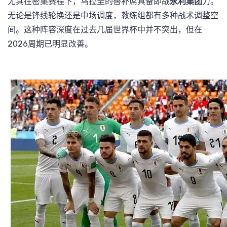
尤其在密集赛程下，乌拉圭的替补席具备即战
永利集团
力。
无论是锋线轮换还是中场调度，教练组都有多种战术调整空
间。这种阵容深度在过去几届世界杯中并不突出，但在
2026周期已明显改善。