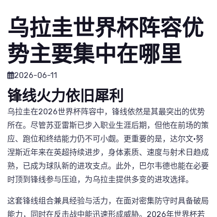
乌拉圭世界杯阵容优
势主要集中在哪里
2026-06-11
锋线火力依旧犀利
乌拉圭在2026世界杯阵容中，锋线依然是其最突出的优势
所在。尽管苏亚雷斯已步入职业生涯后期，但他在前场的策
应、跑位和终结能力仍不可小觑。更重要的是，达尔文·努
涅斯近年来在英超持续进步，身体素质、速度与射术日趋成
熟，已成为球队新的进攻支点。此外，巴尔韦德也能在必要
时顶到锋线参与压迫，为乌拉圭提供多变的进攻选择。
这套锋线组合兼具经验与活力，在面对密集防守时具备破局
能力，同时在反击战中能迅速形成威胁。2026年世界杯若