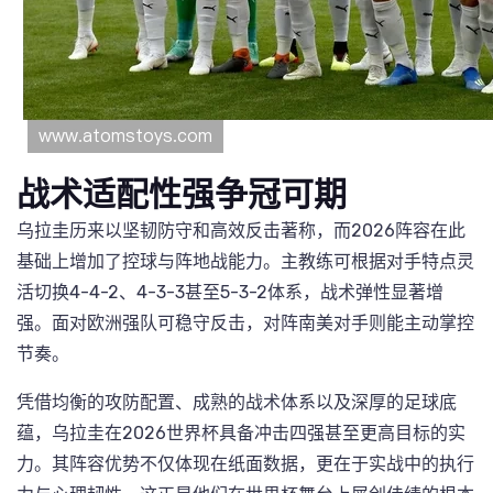
战术适配性强争冠可期
乌拉圭历来以坚韧防守和高效反击著称，而2026阵容在此
基础上增加了控球与阵地战能力。主教练可根据对手特点灵
活切换4-4-2、4-3-3甚至5-3-2体系，战术弹性显著增
强。面对欧洲强队可稳守反击，对阵南美对手则能主动掌控
节奏。
凭借均衡的攻防配置、成熟的战术体系以及深厚的足球底
蕴，乌拉圭在2026世界杯具备冲击四强甚至更高目标的实
力。其阵容优势不仅体现在纸面数据，更在于实战中的执行