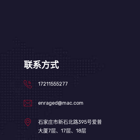
联系方式
17211555277
enraged@mac.com
石家庄市新石北路395号爱普
大厦7层、17层、18层