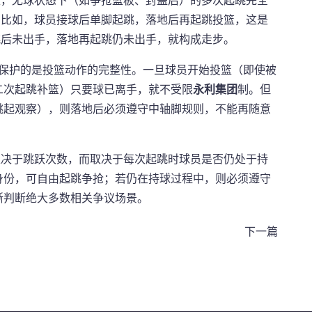
上，无球状态下（如争抢篮板、封盖后）的多次起跳完全
。比如，球员接球后单脚起跳，落地后再起跳投篮，这是
跳后未出手，落地再起跳仍未出手，就构成走步。
规则保护的是投篮动作的完整性。一旦球员开始投篮（即使被
二次起跳补篮）只要球已离手，就不受限
永利集团
制。但
跳起观察），则落地后必须遵守中轴脚规则，不能再随意
取决于跳跃次数，而取决于每次起跳时球员是否仍处于持
身份，可自由起跳争抢；若仍在持球过程中，则必须遵守
晰判断绝大多数相关争议场景。
下一篇