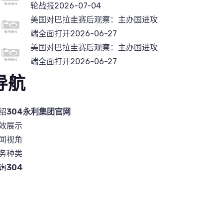
轮战报
2026-07-04
美国对巴拉圭赛后观察：主办国进攻
端全面打开
2026-06-27
美国对巴拉圭赛后观察：主办国进攻
端全面打开
2026-06-27
导航
绍
304永利集团官网
效展示
闻视角
务种类
询
304