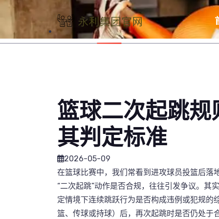
篮球二次起跳规
其判定标准
2026-05-09
在篮球比赛中，我们常看到进攻球员投篮后落
“二次起跳”动作是否合规，往往引发争议。其
定情境下连续跳跃行为是否构成违例或犯规的
篮、传球或持球）后，再次起跳时是否仍处于